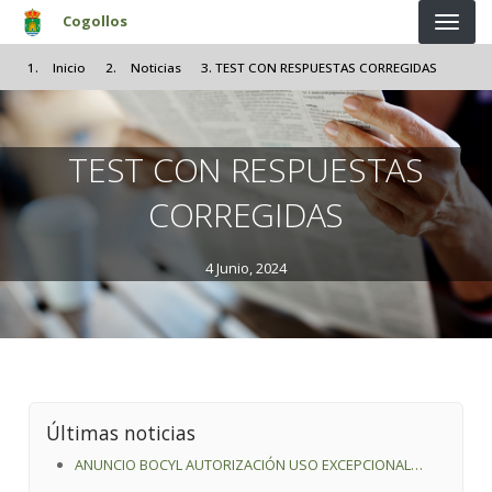
Pasar al contenido principal
Cogollos
Inicio
Noticias
TEST CON RESPUESTAS CORREGIDAS
TEST CON RESPUESTAS
CORREGIDAS
4 Junio, 2024
Últimas noticias
ANUNCIO BOCYL AUTORIZACIÓN USO EXCEPCIONAL
SUELO RÚSTICO PREFABRICADOS COGOLLOS