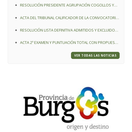
RESOLUCIÓN PRESIDENTE AGRUPACIÓN COGOLLOS Y
VALDORROS, ALEGACIÓN, BAREMACIÓN Y
ACTA DEL TRIBUNAL CALIFICADOR DE LA CONVOCATORIA
NOMBRAMIENTO DE FUNCIONARIO PLAZA AUXILIAR
DE CONCURSO DE MÉRITOS DE UNA PLAZA DE PEON
ADMINISTRATIVO
RESOLUCIÓN LISTA DEFINITIVA ADMITIDOS Y EXCLUIDOS,
ESPECIALISTA DE COMETIDOS MULTIPLES
TRIBUNAL Y FECHA. PLAZA DE PEÓN ESPECIALISTA DE
ACTA 2º EXAMEN Y PUNTUACIÓN TOTAL CON PROPUESTA
COMETIDOS MÚLTIPLES
PROVISIONAL
VER TODAS LAS NOTICIAS