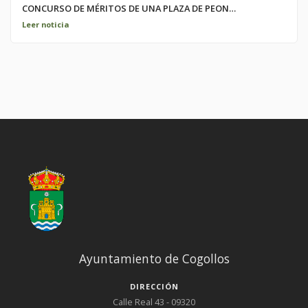
CONCURSO DE MÉRITOS DE UNA PLAZA DE PEON
ESPECIALISTA DE COMETIDOS MULTIPLES
ACTA DEL TRIBUNAL CALIFICADOR DE LA CONVOCATORIA DE
Leer noticia
CONCURSO DE MÉRITOS DE UNA PLAZA DE PEON ESPECIALISTA
DE COMETIDOS MULTIPLES
Ayuntamiento de Cogollos
DIRECCIÓN
Calle Real 43 - 09320